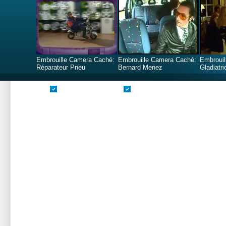
Embrouille Camera Caché:
Embrouille Camera Caché:
Embrouil
Réparateur Pneu
Bernard Menez
Gladiatri
Valide CSS
Valide XHTML