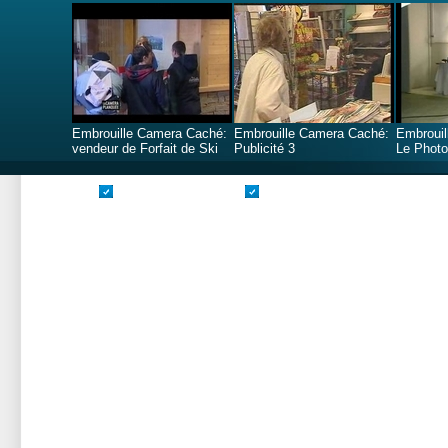
Embrouille Camera Caché:
Embrouille Camera Caché:
Embrouil
vendeur de Forfait de Ski
Publicité 3
Le Photo
Valide CSS
Valide XHTML