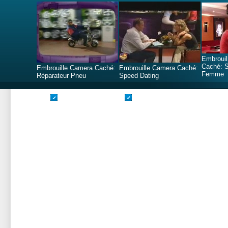
Embrouil
Caché: S
Embrouille Camera Caché:
Embrouille Camera Caché:
Femme
Réparateur Pneu
Speed Dating
Valide CSS
Valide XHTML