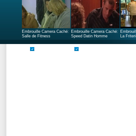
Embrouille Camera Caché:
Embrouille Camera Caché:
Embrouil
Salle de Fitness
Speed Datin Homme
La Friter
Valide CSS
Valide XHTML