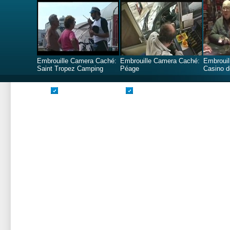
Embrouille Camera Caché:
Embrouille Camera Caché:
Embrouil
Saint Tropez Camping
Péage
Casino d
Valide CSS
Valide XHTML